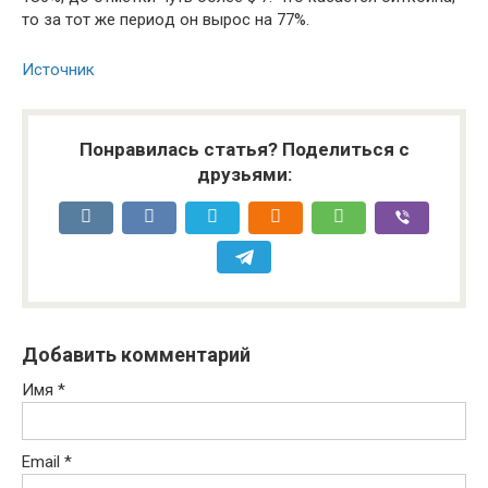
тo зa тoт жe пepиoд oн выpoc нa 77%.
Источник
Понравилась статья? Поделиться с
друзьями:
Добавить комментарий
Имя
*
Email
*