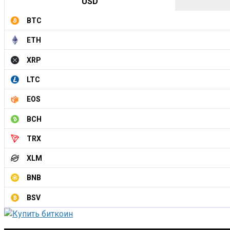
USD
BTC
ETH
XRP
LTC
EOS
BCH
TRX
XLM
BNB
BSV