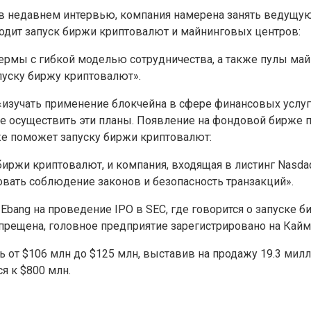
 в недавнем интервью, компания намерена занять ведущу
одит запуск биржи криптовалют и майнинговых центров:
рмы с гибкой моделью сотрудничества, а также пулы май
пуску биржу криптовалют».
изучать применение блокчейна в сфере финансовых услуг,
ме осуществить эти планы. Появление на фондовой бирже
же поможет запуску биржи криптовалют:
иржи криптовалют, и компания, входящая в листинг Nasda
вать соблюдение законов и безопасность транзакций».
bang на проведение IPO в SEC, где говорится о запуске 
запрещена, головное предприятие зарегистрировано на Кай
от $106 млн до $125 млн, выставив на продажу 19.3 миллио
я к $800 млн.