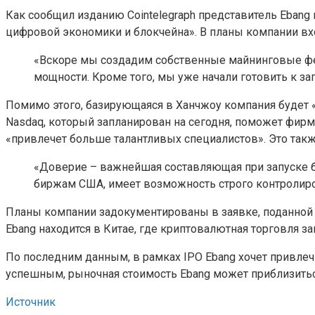
Как сообщил изданию Cointelegraph представитель Ebang
цифровой экономики и блокчейна». В планы компании вх
«Вскоре мы создадим собственные майнинговые фе
мощности. Кроме того, мы уже начали готовить к за
Помимо этого, базирующаяся в Ханчжоу компания будет «
Nasdaq, который запланирован на сегодня, поможет фир
«привлечет больше талантливых специалистов». Это так
«Доверие – важнейшая составляющая при запуске б
биржам США, имеет возможность строго контролиро
Планы компании задокументированы в заявке, поданной E
Ebang находится в Китае, где криптовалютная торговля 
По последним данным, в рамках IPO Ebang хочет привлечь 
успешным, рыночная стоимость Ebang может приблизитьс
Источник