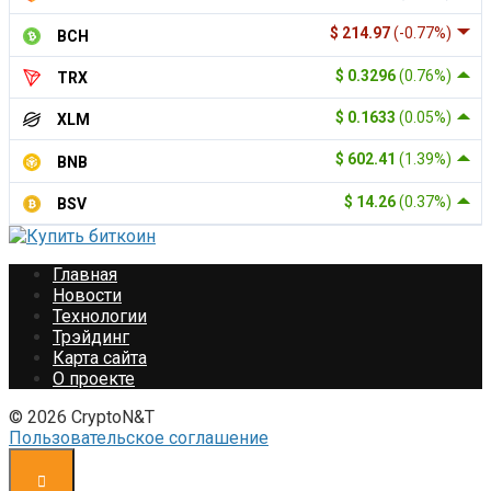
$ 214.97
(-0.77%)
BCH
$ 0.3296
(0.76%)
TRX
$ 0.1633
(0.05%)
XLM
$ 602.41
(1.39%)
BNB
$ 14.26
(0.37%)
BSV
Главная
Новости
Технологии
Трэйдинг
Карта сайта
О проекте
© 2026 CryptoN&T
Пользовательское соглашение