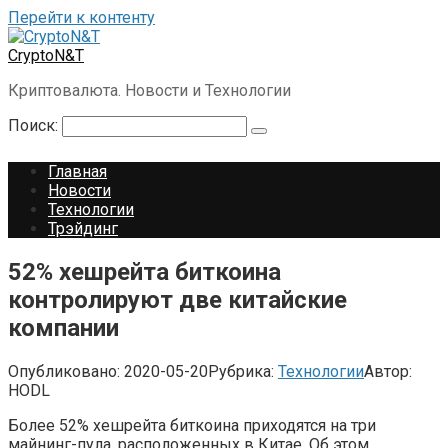
Перейти к контенту
CryptoN&T
Криптовалюта. Новости и Технологии
Поиск:
Главная
Новости
Технологии
Трэйдинг
52% хешрейта биткоина
контролируют две китайские
компании
Опубликовано:
2020-05-20
Рубрика:
Технологии
Автор:
HODL
Более 52% хешрейта биткоина приходятся на три
майнинг-пула, расположенных в Китае. Об этом