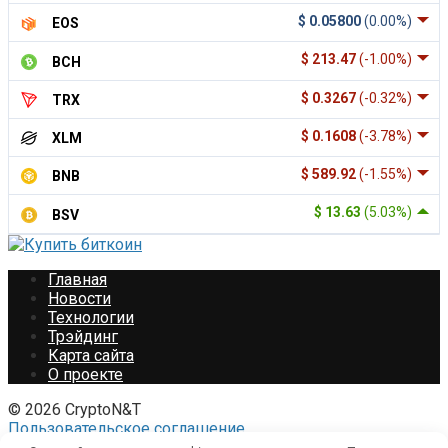
$ 0.05800
(0.00%)
EOS
$ 213.47
(-1.00%)
BCH
$ 0.3267
(-0.32%)
TRX
$ 0.1608
(-3.78%)
XLM
$ 589.92
(-1.55%)
BNB
$ 13.63
(5.03%)
BSV
Главная
Новости
Технологии
Трэйдинг
Карта сайта
О проекте
© 2026 CryptoN&T
Пользовательское соглашение